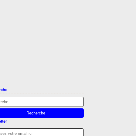
rche
tter