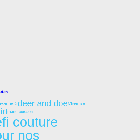
ries
deer and doe
ivanne S
Chemise
irt
marie poisson
fi couture
our nos