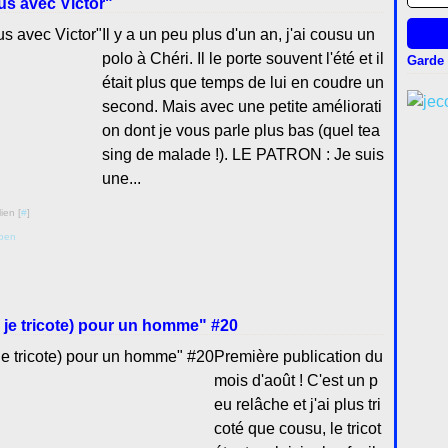
us avec Victor"
Il y a un peu plus d'un an, j'ai cousu un
polo à Chéri. Il le porte souvent l'été et il
Garde 
était plus que temps de lui en coudre un
second. Mais avec une petite améliorati
on dont je vous parle plus bas (quel tea
sing de malade !). LE PATRON : Je suis
une...
ien [
#
]
pen
u je tricote) pour un homme" #20
Première publication du
mois d'août ! C'est un p
eu relâche et j'ai plus tri
coté que cousu, le tricot