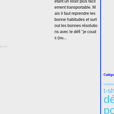
étant un loisir plus facil
ement transportable. M
ais il faut reprendre les
bonne habitudes et surt
out les bonnes résolutio
ns avec le défi "je coud
s (ou...
ien [
#
]
Catégo
couture
t-sh
dé
p