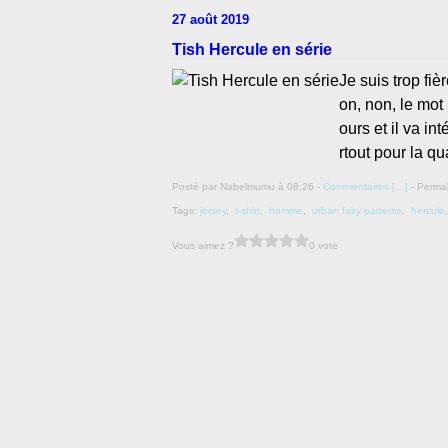
27 août 2019
Tish Hercule en série
Je suis trop fi
on, non, le mot 
ours et il va in
rtout pour la qu
Posté par Nabelmumu à 08:26 -
Commentaires [
…
]
- Permal
Tags:
jersey
,
t-shirt
,
homme
,
urban fairy patterns
,
hercule
Vous aimez ?
0 vote