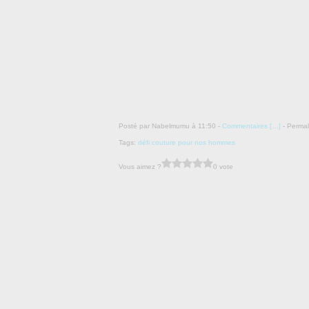
Posté par Nabelmumu à 11:50 -
Commentaires [
…
]
- Permal
Tags:
défi couture pour nos hommes
Vous aimez ?
0 vote