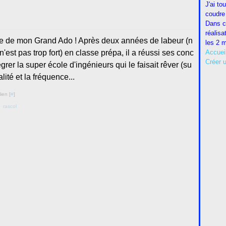
J'ai to
coudre 
Dans c
réalisa
ère de mon Grand Ado ! Après deux années de labeur (n
les 2 m
n'est pas trop fort) en classe prépa, il a réussi ses conc
Accuei
Créer 
tégrer la super école d'ingénieurs qui le faisait rêver (su
alité et la fréquence...
ien [
#
]
,
rascol