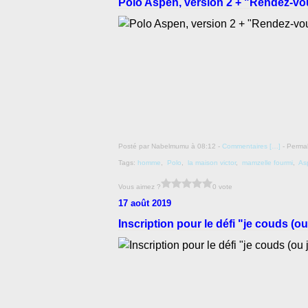
Polo Aspen, version 2 + "Rendez-vo
Posté par Nabelmumu à 08:12 -
Commentaires [
…
]
- Permal
Tags:
homme
,
Polo
,
la maison victor
,
mamzelle fourmi
,
As
Vous aimez ?
0 vote
17 août 2019
Inscription pour le défi "je couds (o