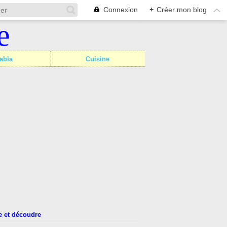
Connexion
+
Créer mon blog
abla
Cuisine
 et découdre