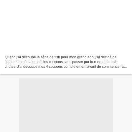
Quand j'ai découpé la série de tish pour mon grand ado, j'ai décidé de
liquider immédiatement les coupons sans passer par la case du bac à
chûtes. J'ai découpé mes 4 coupons complètement avant de commencer à
coudre et j'ai tout cousu par couleur afin...