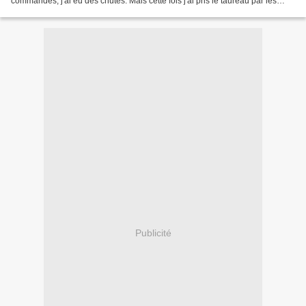
commandés, j'ai eu des chûtes. Mais cette fois j'ai pris le taureau par les
cornes et j'ai décidé de liquider...
Publicité