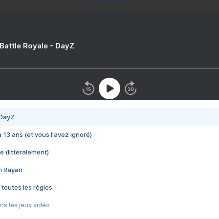
 Battle Royale - DayZ
 DayZ
 a 13 ans (et vous l'avez ignoré)
e (littéralement)
im Rayan
 toutes les règles
s les jeux vidéo