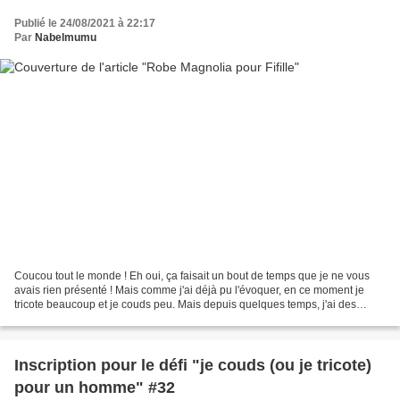
Publié le 24/08/2021 à 22:17
Par
Nabelmumu
Coucou tout le monde ! Eh oui, ça faisait un bout de temps que je ne vous
avais rien présenté ! Mais comme j'ai déjà pu l'évoquer, en ce moment je
tricote beaucoup et je couds peu. Mais depuis quelques temps, j'ai des
commandes très pressantes. Je me...
Inscription pour le défi "je couds (ou je tricote)
pour un homme" #32