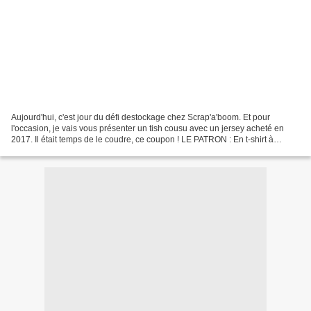
Aujourd'hui, c'est jour du défi destockage chez Scrap'a'boom. Et pour
l'occasion, je vais vous présenter un tish cousu avec un jersey acheté en
2017. Il était temps de le coudre, ce coupon ! LE PATRON : En t-shirt à
manches courtes, j'ai mon patron fétiche...