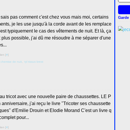
 sais pas comment c'est chez vous mais moi, certains
Garde 
ents, je les use jusqu'à la corde avant de les remplace
c'est typiquement le cas des vêtements de nuit. Et là, ça
it plus possible, j'ai dû me résoudre à me séparer d'une
s...
ien [
#
]
,
chemise de nuit
,
tyl tissus brest
 au tricot avec une nouvelle paire de chaussettes. LE P
niversaire, j'ai reçu le livre "Tricoter ses chaussette
iques" d'Emilie Drouin et Elodie Morand C'est un livre q
complet pour...
ien [
#
]