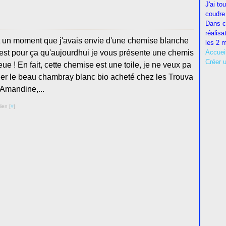
J'ai to
coudre 
Dans c
réalisa
t un moment que j'avais envie d'une chemise blanche
les 2 m
 c'est pour ça qu'aujourdhui je vous présente une chemis
Accuei
Créer 
leue ! En fait, cette chemise est une toile, je ne veux pa
er le beau chambray blanc bio acheté chez les Trouva
d'Amandine,...
ien [
#
]