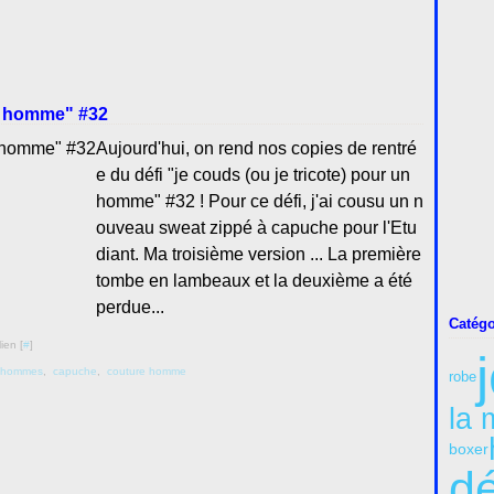
un homme" #32
Aujourd'hui, on rend nos copies de rentré
e du défi "je couds (ou je tricote) pour un
homme" #32 ! Pour ce défi, j'ai cousu un n
ouveau sweat zippé à capuche pour l'Etu
diant. Ma troisième version ... La première
tombe en lambeaux et la deuxième a été
perdue...
Catégo
ien [
#
]
s hommes
,
capuche
,
couture homme
robe
la 
boxer
dé