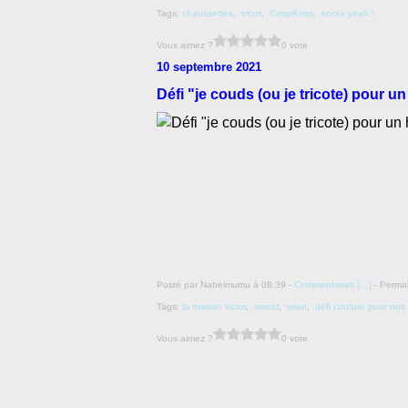
Tags:
chaussettes
,
tricot
,
CoopKnits
,
socks yeah !
Vous aimez ?
0 vote
10 septembre 2021
Défi "je couds (ou je tricote) pour 
Posté par Nabelmumu à 08:39 -
Commentaires [
…
]
- Permal
Tags:
la maison victor
,
sweat
,
wout
,
défi couture pour no
Vous aimez ?
0 vote