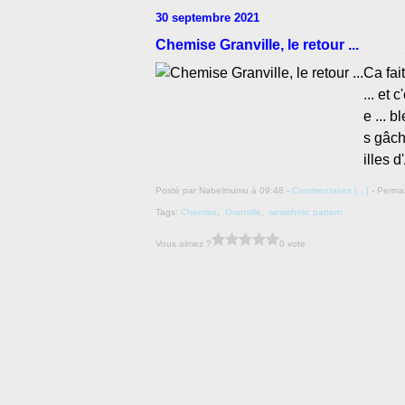
30 septembre 2021
Chemise Granville, le retour ...
Ca fai
... et
e ... b
s gâch
illes 
Posté par Nabelmumu à 09:48 -
Commentaires [
…
]
- Permal
Tags:
Chemise
,
Granville
,
sewaholic pattern
Vous aimez ?
0 vote