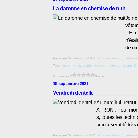
La daronne en chemise de nuit
Je ne
vêtem
r. Et 
n'éta
de me
Posté par Nabelmumu à 09:46 -
Commentaires [
…
]
- Permal
Tags:
jersey
,
t-shirt
,
coudre le stretch
,
trop top
,
ivanne S
Vous aimez ?
0 vote
18 septembre 2021
Vendredi dentelle
Aujourd'hui, retour
ATRON : Pour mon an
s, toutes les techn
ui m'a semblé très 
Posté par Nabelmumu à 15:26 -
Commentaires [
…
]
- Permal