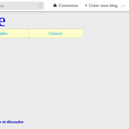
Connexion
+
Créer mon blog
abla
Cuisine
 et découdre