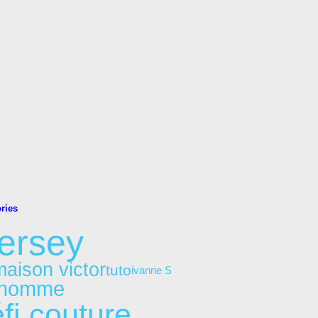
ries
jersey
maison victor
tuto
ivanne S
homme
fi couture