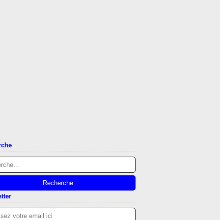
rche
tter