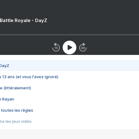
 Battle Royale - DayZ
 DayZ
 a 13 ans (et vous l'avez ignoré)
e (littéralement)
im Rayan
 toutes les règles
s les jeux vidéo
us choquant de Rockstar ? - Le scandale BULLY