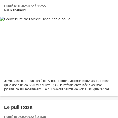
Publié le 16/02/2022 à 15:55
Par
Nabelmumu
Je voulais coudre un tish à col V pour porter avec mon nouveau pull Rosa
qui a donc un col V (il faut suivre ! ;-) ). Je m'étais entraînée avec mon
pyjama cousu récemment. Ce qui m'avait permis de voir aussi que l'encolure
n'était paS assez dégagée. Quelques...
Le pull Rosa
Publié le 06/02/2022 à 21:38