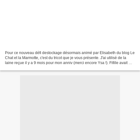
Pour ce nouveau défi destockage désormais animé par Elisabeth du blog Le
Chat et la Marmotte, c'est du tricot que je vous présente. J'ai utilisé de la
laine reçue il y a 9 mois pour mon anniv (merci encore Ysa !). Fifille avait mis
une option dessus mais...