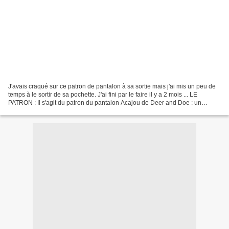
J'avais craqué sur ce patron de pantalon à sa sortie mais j'ai mis un peu de
temps à le sortir de sa pochette. J'ai fini par le faire il y a 2 mois ... LE
PATRON : Il s'agit du patron du pantalon Acajou de Deer and Doe : un
pantalon à taille haute que...