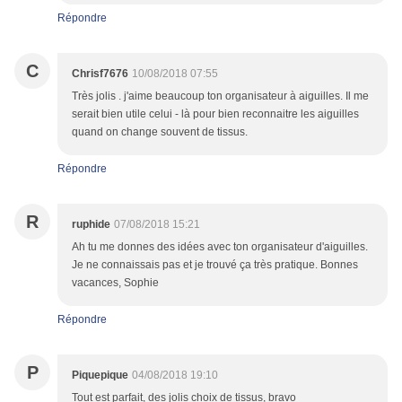
Répondre
C
Chrisf7676
10/08/2018 07:55
Très jolis . j'aime beaucoup ton organisateur à aiguilles. Il me
serait bien utile celui - là pour bien reconnaitre les aiguilles
quand on change souvent de tissus.
Répondre
R
ruphide
07/08/2018 15:21
Ah tu me donnes des idées avec ton organisateur d'aiguilles.
Je ne connaissais pas et je trouvé ça très pratique. Bonnes
vacances, Sophie
Répondre
P
Piquepique
04/08/2018 19:10
Tout est parfait, des jolis choix de tissus, bravo