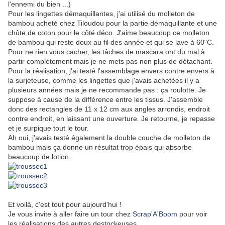
l'ennemi du bien ...)
Pour les lingettes démaquillantes, j'ai utilisé du molleton de
bambou acheté chez Tiloudou pour la partie démaquillante et une
chûte de coton pour le côté déco. J'aime beaucoup ce molleton
de bambou qui reste doux au fil des année et qui se lave à 60¨C.
Pour ne rien vous cacher, les tâches de mascara ont du mal à
partir complètement mais je ne mets pas non plus de détachant.
Pour la réalisation, j'ai testé l'assemblage envers contre envers à
la surjeteuse, comme les lingettes que j'avais achetées il y a
plusieurs années mais je ne recommande pas : ça roulotte. Je
suppose à cause de la différence entre les tissus. J'assemble
donc des rectangles de 11 x 12 cm aux angles arrondis, endroit
contre endroit, en laissant une ouverture. Je retourne, je repasse
et je surpique tout le tour.
Ah oui, j'avais testé également la double couche de molleton de
bambou mais ça donne un résultat trop épais qui absorbe
beaucoup de lotion.
Et voilà, c'est tout pour aujourd'hui !
Je vous invite à aller faire un tour chez
Scrap'A'Boom
pour voir
les réalisations des autres destockeuses.