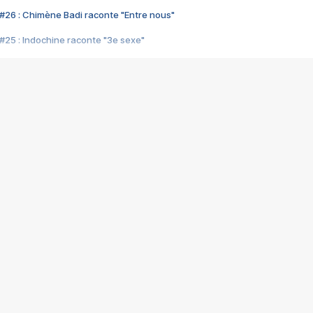
#26 : Chimène Badi raconte "Entre nous"
#25 : Indochine raconte "3e sexe"
#24 : Zaho raconte "C'est chelou"
#23 : Patrick Bruel raconte "Au café des délices"
#22 : Kyo raconte "Le chemin"
#21 : Nolwenn Leroy raconte "Cassé"
#20 : Patrick Hernandez raconte "Born to be alive"
#19 : Lorie raconte "Près de moi"
#18 : Michael Jones raconte "A nos actes manqués" (avec Jean-Jacque
#17 : Khaled raconte "Aïcha"
#16 : Corneille raconte "Parce qu'on vient de loin"
#15 : Indochine raconte "L'aventurier"