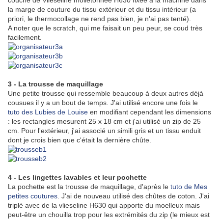
couche de Vlieseline molletonnée H630 fixée à la machine dans
la marge de couture du tissu extérieur et du tissu intérieur (a
priori, le thermocollage ne rend pas bien, je n'ai pas tenté).
A noter que le scratch, qui me faisait un peu peur, se coud très
facilement.
3 - La trousse de maquillage
Une petite trousse qui ressemble beaucoup à deux autres déjà
cousues il y a un bout de temps. J'ai utilisé encore une fois le
tuto des Lubies de Louise
en modifiant cependant les dimensions
: les rectangles mesurent 25 x 18 cm et j'ai utilisé un zip de 25
cm. Pour l'extérieur, j'ai associé un simili gris et un tissu enduit
dont je crois bien que c'était la dernière chûte.
4 - Les lingettes lavables et leur pochette
La pochette est la trousse de maquillage, d'après le
tuto de Mes
petites coutures
. J'ai de nouveau utilisé des chûtes de coton. J'ai
triplé avec de la vlieseline H630 qui apporte du moelleux mais
peut-être un chouilla trop pour les extrémités du zip (le mieux est