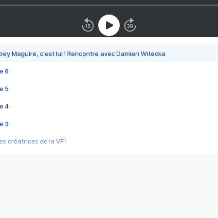
bey Maguire, c'est lui ! Rencontre avec Damien Witecka
e 6
e 5
e 4
e 3
s créatrices de la VF !
e 2
e 1
e Mektoub My Love arrive enfin ! Rencontre avec Shaïn Boumedine et Sal
i : après Toni en famille