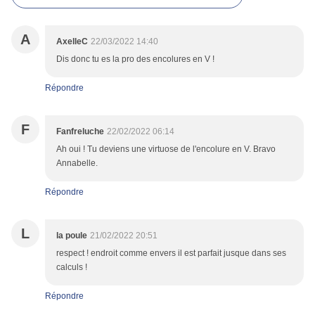
A
AxelleC
22/03/2022 14:40
Dis donc tu es la pro des encolures en V !
Répondre
F
Fanfreluche
22/02/2022 06:14
Ah oui ! Tu deviens une virtuose de l'encolure en V. Bravo
Annabelle.
Répondre
L
la poule
21/02/2022 20:51
respect ! endroit comme envers il est parfait jusque dans ses
calculs !
Répondre