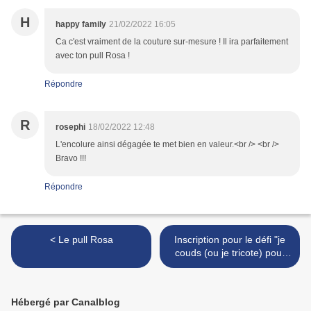
H
happy family
21/02/2022 16:05
Ca c'est vraiment de la couture sur-mesure ! Il ira parfaitement
avec ton pull Rosa !
Répondre
R
rosephi
18/02/2022 12:48
L'encolure ainsi dégagée te met bien en valeur.<br /> <br />
Bravo !!!
Répondre
< Le pull Rosa
Inscription pour le défi "je
couds (ou je tricote) pour
un homme" #35 >
Hébergé par Canalblog