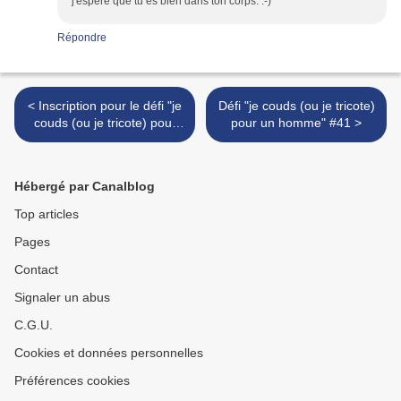
j'espère que tu es bien dans ton corps. :-)
Répondre
< Inscription pour le défi "je
Défi "je couds (ou je tricote)
couds (ou je tricote) pour
pour un homme" #41 >
un homme" #41
Hébergé par Canalblog
Top articles
Pages
Contact
Signaler un abus
C.G.U.
Cookies et données personnelles
Préférences cookies