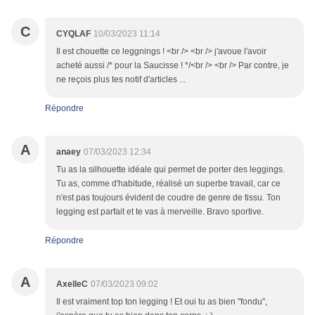
C
CYQLAF
10/03/2023 11:14
Il est chouette ce leggnings ! <br /> <br /> j'avoue l'avoir
acheté aussi /* pour la Saucisse ! */<br /> <br /> Par contre, je
ne reçois plus tes notif d'articles ...
Répondre
A
anaey
07/03/2023 12:34
Tu as la silhouette idéale qui permet de porter des leggings.
Tu as, comme d'habitude, réalisé un superbe travail, car ce
n'est pas toujours évident de coudre de genre de tissu. Ton
legging est parfait et te vas à merveille. Bravo sportive.
Répondre
A
AxelleC
07/03/2023 09:02
Il est vraiment top ton legging ! Et oui tu as bien "fondu",