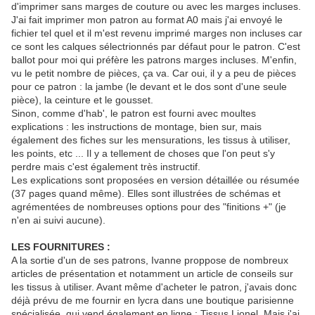
d'imprimer sans marges de couture ou avec les marges incluses.
J'ai fait imprimer mon patron au format A0 mais j'ai envoyé le
fichier tel quel et il m'est revenu imprimé marges non incluses car
ce sont les calques sélectrionnés par défaut pour le patron. C'est
ballot pour moi qui préfère les patrons marges incluses. M'enfin,
vu le petit nombre de pièces, ça va. Car oui, il y a peu de pièces
pour ce patron : la jambe (le devant et le dos sont d'une seule
pièce), la ceinture et le gousset.
Sinon, comme d'hab', le patron est fourni avec moultes
explications : les instructions de montage, bien sur, mais
également des fiches sur les mensurations, les tissus à utiliser,
les points, etc ... Il y a tellement de choses que l'on peut s'y
perdre mais c'est également très instructif.
Les explications sont proposées en version détaillée ou résumée
(37 pages quand même). Elles sont illustrées de schémas et
agrémentées de nombreuses options pour des "finitions +" (je
n'en ai suivi aucune).
LES FOURNITURES :
A la sortie d'un de ses patrons, Ivanne proppose de nombreux
articles de présentation et notamment un article de conseils sur
les tissus à utiliser. Avant même d'acheter le patron, j'avais donc
déjà prévu de me fournir en lycra dans une boutique parisienne
spécialisée, qui vend également en ligne : Tissus Lionel. Mais j'ai