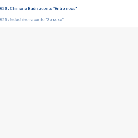
#26 : Chimène Badi raconte "Entre nous"
#25 : Indochine raconte "3e sexe"
#24 : Zaho raconte "C'est chelou"
#23 : Patrick Bruel raconte "Au café des délices"
#22 : Kyo raconte "Le chemin"
#21 : Nolwenn Leroy raconte "Cassé"
#20 : Patrick Hernandez raconte "Born to be alive"
#19 : Lorie raconte "Près de moi"
#18 : Michael Jones raconte "A nos actes manqués" (avec Jean-Jacque
#17 : Khaled raconte "Aïcha"
#16 : Corneille raconte "Parce qu'on vient de loin"
#15 : Indochine raconte "L'aventurier"