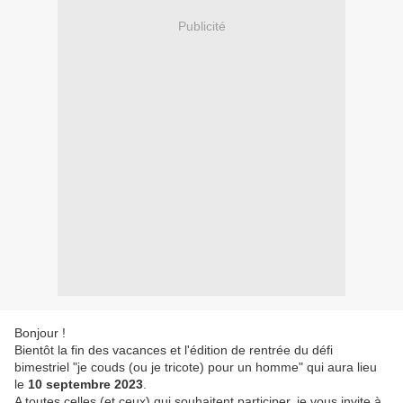
Publicité
Bonjour !
Bientôt la fin des vacances et l'édition de rentrée du défi
bimestriel "je couds (ou je tricote) pour un homme" qui aura lieu
le
10 septembre 2023
.
A toutes celles (et ceux) qui souhaitent participer, je vous invite à