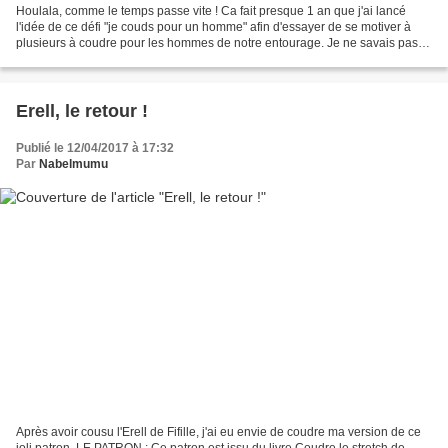
Houlala, comme le temps passe vite ! Ca fait presque 1 an que j'ai lancé
l'idée de ce défi "je couds pour un homme" afin d'essayer de se motiver à
plusieurs à coudre pour les hommes de notre entourage. Je ne savais pas
comment cette proposition allait...
Erell, le retour !
Publié le 12/04/2017 à 17:32
Par
Nabelmumu
Après avoir cousu l'Erell de Fifille, j'ai eu envie de coudre ma version de ce
joli patron. LE PATRON : Ce patron est issu du livre Coudre le stretch de