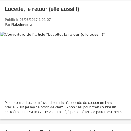
Lucette, le retour (elle aussi !)
Publié le 05/05/2017 à 08:27
Par
Nabelmumu
Mon premier Lucette m'ayant bien plu, j'ai décidé de couper un tissu
précieux, un jersey de coton de chez 36 bobines, pour m'en coudre un
deuxième. LE PATRON : Je vous l'ai déjà présenté ici. Ce patron est inclus
dans le livre Coudre le stretch de Marie...