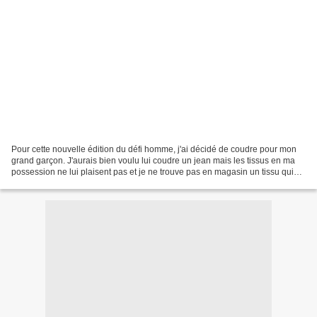
Pour cette nouvelle édition du défi homme, j'ai décidé de coudre pour mon
grand garçon. J'aurais bien voulu lui coudre un jean mais les tissus en ma
possession ne lui plaisent pas et je ne trouve pas en magasin un tissu qui
pourrait lui plaire, un tissu...