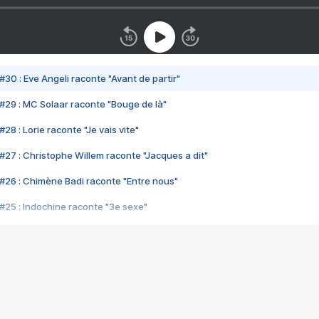
#30 : Eve Angeli raconte "Avant de partir"
#29 : MC Solaar raconte "Bouge de là"
28 : Lorie raconte "Je vais vite"
#27 : Christophe Willem raconte "Jacques a dit"
#26 : Chimène Badi raconte "Entre nous"
#25 : Indochine raconte "3e sexe"
#24 : Zaho raconte "C'est chelou"
#23 : Patrick Bruel raconte "Au café des délices"
#22 : Kyo raconte "Le chemin"
#21 : Nolwenn Leroy raconte "Cassé"