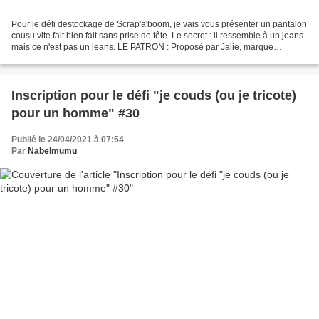
Pour le défi destockage de Scrap'a'boom, je vais vous présenter un pantalon
cousu vite fait bien fait sans prise de tête. Le secret : il ressemble à un jeans
mais ce n'est pas un jeans. LE PATRON : Proposé par Jalie, marque
canadienne de patrons, Eléonore...
Inscription pour le défi "je couds (ou je tricote)
pour un homme" #30
Publié le 24/04/2021 à 07:54
Par
Nabelmumu