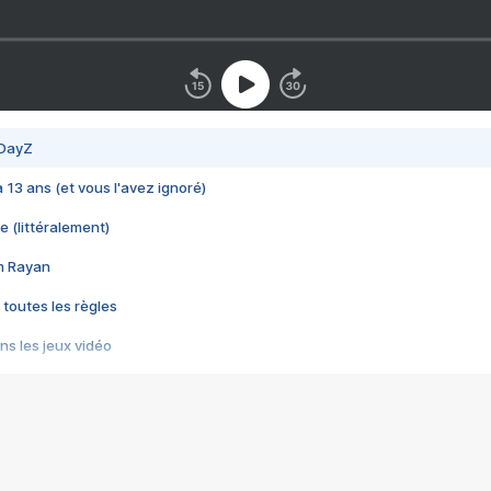
 DayZ
 a 13 ans (et vous l'avez ignoré)
e (littéralement)
im Rayan
 toutes les règles
s les jeux vidéo
us choquant de Rockstar ? - Le scandale BULLY
e plus moche de Steam
du RÊVE tourne au CAUCHEMAR