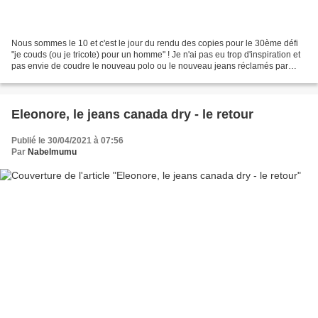
Nous sommes le 10 et c'est le jour du rendu des copies pour le 30ème défi
"je couds (ou je tricote) pour un homme" ! Je n'ai pas eu trop d'inspiration et
pas envie de coudre le nouveau polo ou le nouveau jeans réclamés par
Chéri ...Alors ce sera de la...
Eleonore, le jeans canada dry - le retour
Publié le 30/04/2021 à 07:56
Par
Nabelmumu