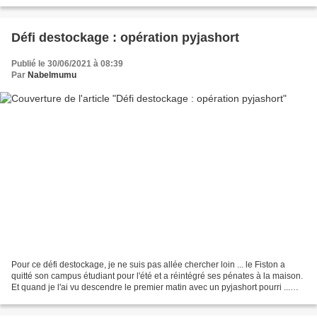
présenter encore une version...
Défi destockage : opération pyjashort
Publié le 30/06/2021 à 08:39
Par
Nabelmumu
Pour ce défi destockage, je ne suis pas allée chercher loin ... le Fiston a
quitté son campus étudiant pour l'été et a réintégré ses pénates à la maison.
Et quand je l'ai vu descendre le premier matin avec un pyjashort pourri ...
mais vraiment ... troué...