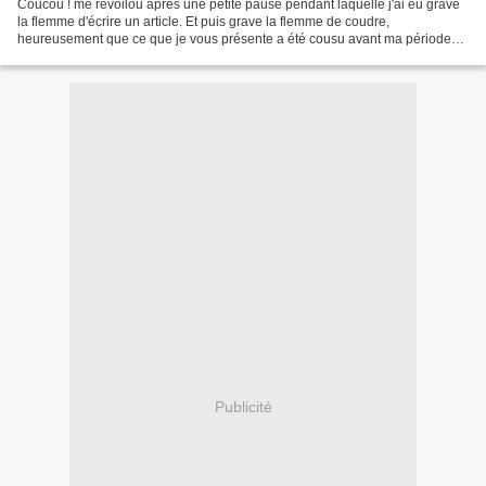
Coucou ! me revoilou après une petite pause pendant laquelle j'ai eu grave
la flemme d'écrire un article. Et puis grave la flemme de coudre,
heureusement que ce que je vous présente a été cousu avant ma période
de flemmingite aigue. Avant que vous ne...
Publicité