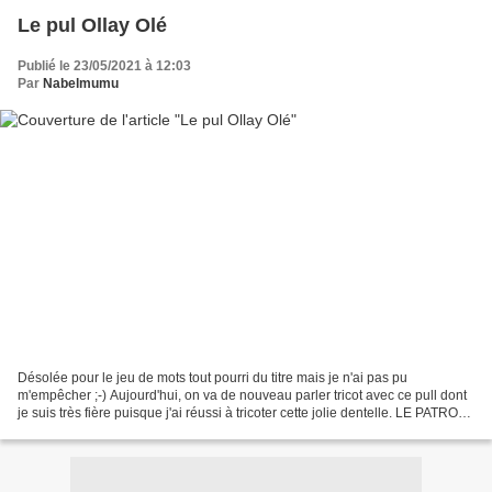
Le pul Ollay Olé
Publié le 23/05/2021 à 12:03
Par
Nabelmumu
Désolée pour le jeu de mots tout pourri du titre mais je n'ai pas pu
m'empêcher ;-) Aujourd'hui, on va de nouveau parler tricot avec ce pull dont
je suis très fière puisque j'ai réussi à tricoter cette jolie dentelle. LE PATRON :
Le pull Ollay est un...