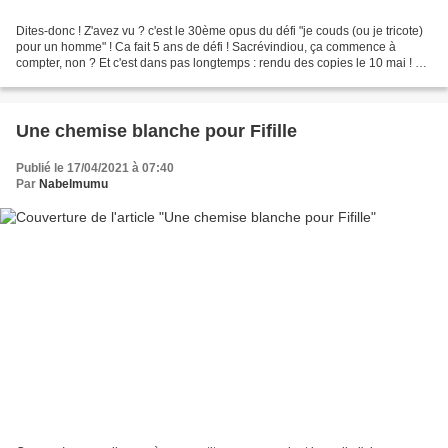
Dites-donc ! Z'avez vu ? c'est le 30ème opus du défi "je couds (ou je tricote)
pour un homme" ! Ca fait 5 ans de défi ! Sacrévindiou, ça commence à
compter, non ? Et c'est dans pas longtemps : rendu des copies le 10 mai ! Un
petit peu plus de 15 jours...
Une chemise blanche pour Fifille
Publié le 17/04/2021 à 07:40
Par
Nabelmumu