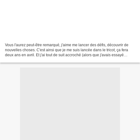
Vous l'aurez peut-être remarqué, j'aime me lancer des défis, découvrir de
nouvelles choses. C'est ainsi que je me suis lancée dans le tricot, ça fera
deux ans en avril. Et j'ai tout de suit accroché (alors que j'avais essayé
enfant puis toute jeune maman...