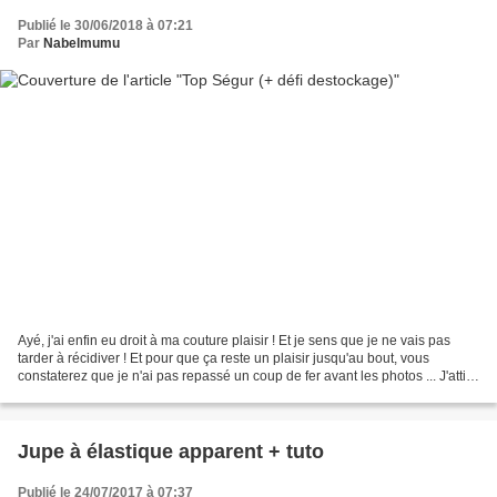
Publié le 30/06/2018 à 07:21
Par
Nabelmumu
Ayé, j'ai enfin eu droit à ma couture plaisir ! Et je sens que je ne vais pas
tarder à récidiver ! Et pour que ça reste un plaisir jusqu'au bout, vous
constaterez que je n'ai pas repassé un coup de fer avant les photos ... J'attire
aussi votre attention...
Jupe à élastique apparent + tuto
Publié le 24/07/2017 à 07:37