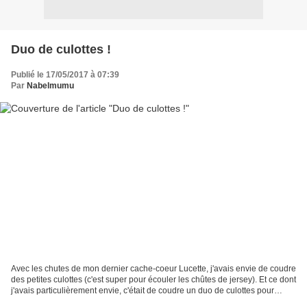
Duo de culottes !
Publié le 17/05/2017 à 07:39
Par
Nabelmumu
Avec les chutes de mon dernier cache-coeur Lucette, j'avais envie de coudre
des petites culottes (c'est super pour écouler les chûtes de jersey). Et ce dont
j'avais particulièrement envie, c'était de coudre un duo de culottes pour
Chéri et pour moi !...