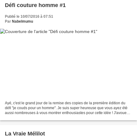
Défi couture homme #1
Publié le 10/07/2016 à 07:51
Par
Nabelmumu
Ayé, c'est le grand jour de la remise des copies de la première édition du
défi "je couds pour un homme". Je suis super heureuse que vous ayez été
aussi nombreuses à vous montrer enthousiastes pour cette idée ! J'avoue
que j'avais vraiment peur de faire...
La Vraie Mélilot