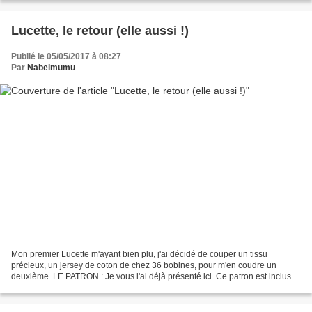
Lucette, le retour (elle aussi !)
Publié le 05/05/2017 à 08:27
Par
Nabelmumu
Mon premier Lucette m'ayant bien plu, j'ai décidé de couper un tissu
précieux, un jersey de coton de chez 36 bobines, pour m'en coudre un
deuxième. LE PATRON : Je vous l'ai déjà présenté ici. Ce patron est inclus
dans le livre Coudre le stretch de Marie...