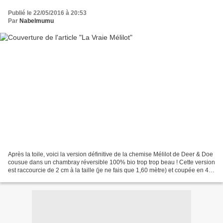
Publié le 22/05/2016 à 20:53
Par
Nabelmumu
Après la toile, voici la version définitive de la chemise Mélilot de Deer & Doe
cousue dans un chambray réversible 100% bio trop trop beau ! Cette version
est raccourcie de 2 cm à la taille (je ne fais que 1,60 mètre) et coupée en 42
poitrine / 46 taille...