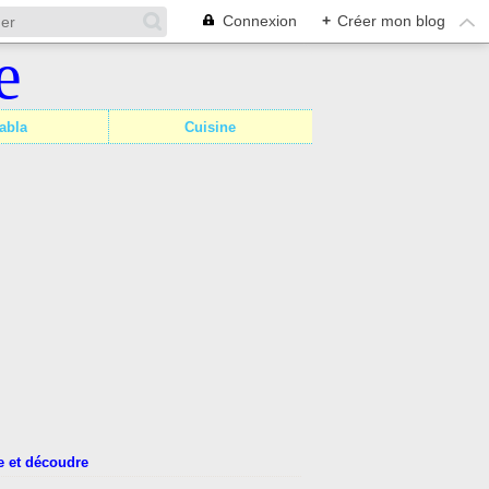
Connexion
+
Créer mon blog
abla
Cuisine
 et découdre