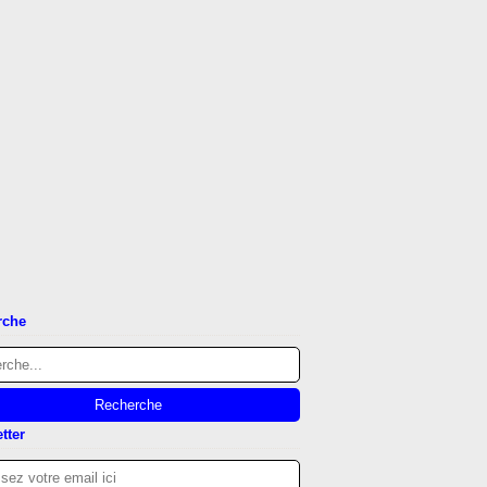
rche
tter