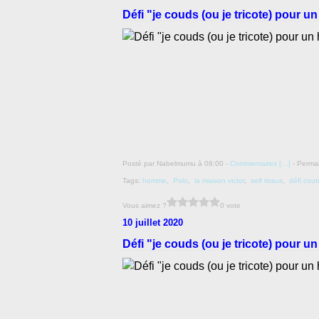
Défi "je couds (ou je tricote) pour 
Posté par Nabelmumu à 08:00 -
Commentaires [
…
]
- Permal
Tags:
homme
,
Polo
,
la maison victor
,
self tissus
,
défi cou
Vous aimez ?
0 vote
10 juillet 2020
Défi "je couds (ou je tricote) pour 