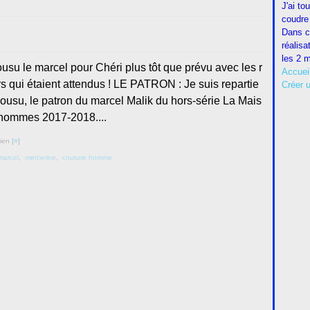
J'ai to
coudre 
Dans c
réalisa
les 2 m
ousu le marcel pour Chéri plus tôt que prévu avec les r
Accuei
s qui étaient attendus ! LE PATRON : Je suis repartie
Créer 
cousu, le patron du marcel Malik du hors-série La Mais
 hommes 2017-2018....
ien [
#
]
marcel
,
mercerine
,
couture homme