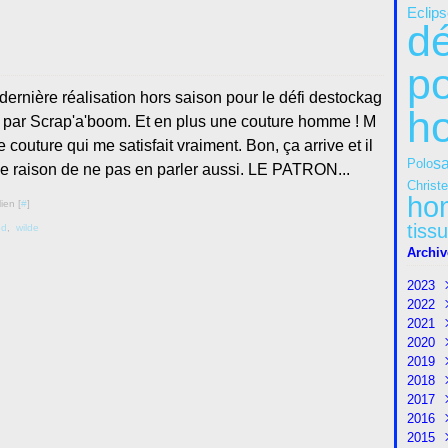
Eclips
dé
p
 dernière réalisation hors saison pour le défi destockag
h
 par Scrap'a'boom. Et en plus une couture homme ! M
 couture qui me satisfait vraiment. Bon, ça arrive et il
s
Polo
de raison de ne pas en parler aussi. LE PATRON...
Christe
ho
ien [
#
]
tissu
od
,
wilde
Archiv
2023
2022
Sep
2021
Aoû
Dé
2020
Juil
No
Dé
2019
Jui
Oct
No
Dé
2018
Mai
Sep
Oct
No
Dé
2017
Avri
Aoû
Sep
Oct
No
Dé
2016
Ma
Juil
Aoû
Sep
Oct
No
Dé
2015
Fév
Jui
Juil
Aoû
Sep
Oct
No
Dé