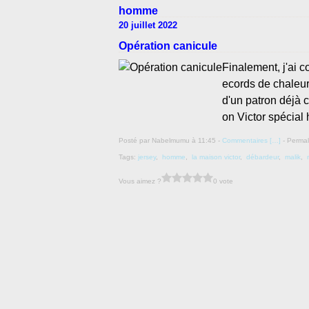
homme
20 juillet 2022
Opération canicule
Finalement, j'ai c
ecords de chaleur
d'un patron déjà 
on Victor spécial
Posté par Nabelmumu à 11:45 -
Commentaires [
…
]
- Permal
Tags:
jersey
,
homme
,
la maison victor
,
débardeur
,
malik
,
Vous aimez ?
0 vote