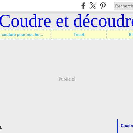
Défi couture pour nos hommes
Tricot
Bl
Publicité
Coudre
E