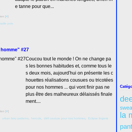
e tanne pour que...
ien [
#
]
maille polo
un homme" #27
Coucou tout le monde ! On ne change pa
s les bonnes habitudes et, comme tous le
s deux mois, aujourd'hui on présente les c
houettes réalisations cousues ou tricotées
Catégo
pour nos hommes ... qui vont finir pas ne
plus être des malheureux délaissés finale
dee
ment....
swea
ien [
#
]
la 
,
urban fairy patterns
,
hercule
,
défi couture pour nos hommes
,
Eclipse lingerie
pan