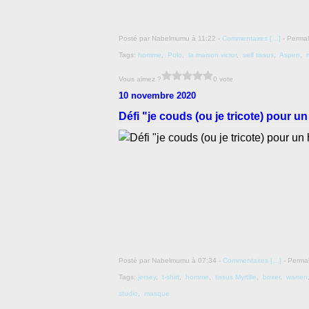
Posté par Nabelmumu à 11:22 -
Commentaires [
…
]
- Permal
Tags:
homme
,
Polo
,
la maison victor
,
self tissus
,
Aspen
,
Vous aimez ?
0 vote
10 novembre 2020
Défi "je couds (ou je tricote) pour 
Posté par Nabelmumu à 07:34 -
Commentaires [
…
]
- Permal
Tags:
jersey
,
t-shirt
,
homme
,
tissus Myrtille
,
boxer
,
warren
studio
,
masque