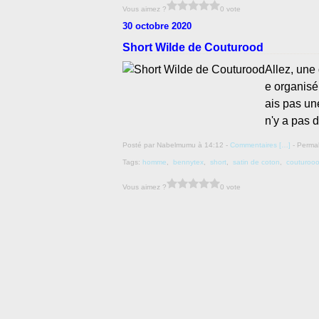
Vous aimez ?
0 vote
30 octobre 2020
Short Wilde de Couturood
Allez, une
e organisé
ais pas une
n'y a pas 
Posté par Nabelmumu à 14:12 -
Commentaires [
…
]
- Permal
Tags:
homme
,
bennytex
,
short
,
satin de coton
,
couturoo
Vous aimez ?
0 vote