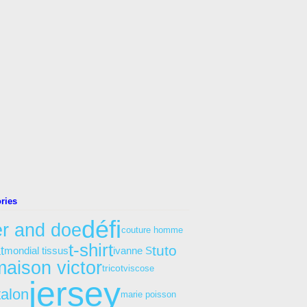
ries
défi
r and doe
couture homme
t-shirt
tuto
t
ivanne S
mondial tissus
maison victor
tricot
viscose
jersey
talon
marie poisson