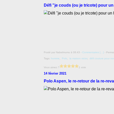
Défi "je couds (ou je tricote) pour 
Posté par Nabelmumu à 08:43 -
Commentaires [
…
]
- Permal
Tags:
homme
,
Polo
,
la maison victor
,
défi couture pour n
Vous aimez ?
1 vote
14 février 2021
Polo Aspen, le re-retour de la re-reva