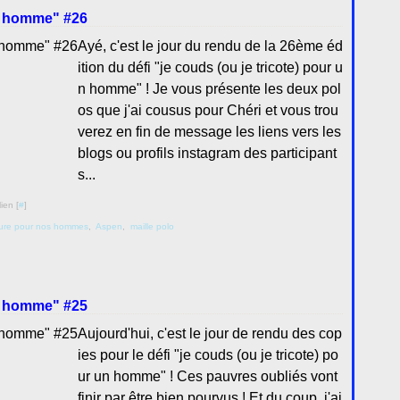
un homme" #26
Ayé, c'est le jour du rendu de la 26ème éd
ition du défi "je couds (ou je tricote) pour u
n homme" ! Je vous présente les deux pol
os que j'ai cousus pour Chéri et vous trou
verez en fin de message les liens vers les
blogs ou profils instagram des participant
s...
ien [
#
]
ture pour nos hommes
,
Aspen
,
maille polo
un homme" #25
Aujourd'hui, c'est le jour de rendu des cop
ies pour le défi "je couds (ou je tricote) po
ur un homme" ! Ces pauvres oubliés vont
finir par être bien pourvus ! Et du coup, j'ai