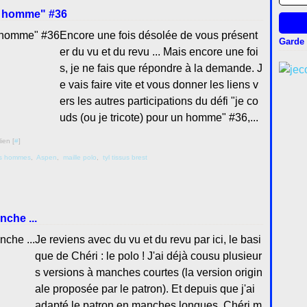
un homme" #36
Encore une fois désolée de vous présent
Garde 
er du vu et du revu ... Mais encore une foi
s, je ne fais que répondre à la demande. J
e vais faire vite et vous donner les liens v
ers les autres participations du défi "je co
uds (ou je tricote) pour un homme" #36,...
ien [
#
]
os hommes
,
Aspen
,
maille polo
,
tyl tissus brest
nche ...
Je reviens avec du vu et du revu par ici, le basi
que de Chéri : le polo ! J'ai déjà cousu plusieur
s versions à manches courtes (la version origin
ale proposée par le patron). Et depuis que j'ai
adapté le patron en manches longues, Chéri m