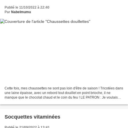
Publié le 11/10/2022 à 22:40
Par
Nabelmumu
Cette fois, mes chaussettes ne sont pas loin d'être de saison ! Tricotées dans
une laine épaisse, avec un rebord tout douillet en point brioche, il ne
manque que le chocolat chaud et le coin du feu ! LE PATRON : Je voulais
tricoter une laine plus épaisse...
Socquettes vitaminées
Publié le 21/09/2022 à 13:41