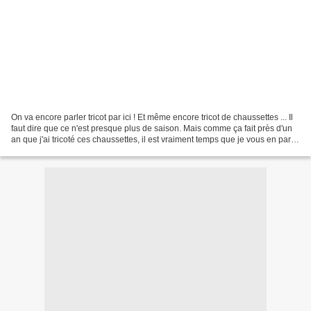
On va encore parler tricot par ici ! Et même encore tricot de chaussettes ... Il
faut dire que ce n'est presque plus de saison. Mais comme ça fait près d'un
an que j'ai tricoté ces chaussettes, il est vraiment temps que je vous en parle.
LE PATRON : Il...