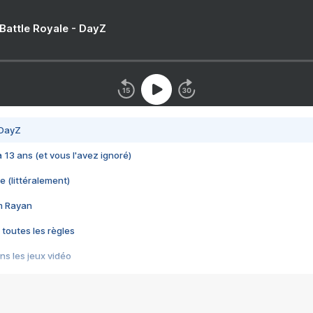
 Battle Royale - DayZ
 DayZ
 a 13 ans (et vous l'avez ignoré)
e (littéralement)
im Rayan
 toutes les règles
s les jeux vidéo
us choquant de Rockstar ? - Le scandale BULLY
e plus moche de Steam