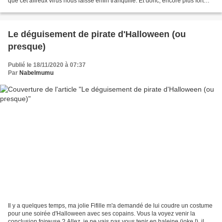
que cet affreux virus nous laisse enfin tranquille. Et donc, encore plus fort
que d'habitude, je vous souhaite...
Le déguisement de pirate d'Halloween (ou
presque)
Publié le 18/11/2020 à 07:37
Par
Nabelmumu
Il y a quelques temps, ma jolie Fifille m'a demandé de lui coudre un costume
pour une soirée d'Halloween avec ses copains. Vous la voyez venir la
conclusion foireuse ? Allez, je ne vais pas vous tenir en haleine (joke !), il n'y