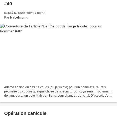
#40
Publié le 10/01/2023 à 08:00
Par
Nabelmumu
40ème édition du défi "je couds (ou je tricote) pour un homme" ! J'aurais
peut-être dû coudre quelque chose de spécial ... Donc, ça sera ... roulement
de tambour ... un polo ! (ah ben tiens, pour changer, donc ...). D'accord, c'est
du fait et refait mais,...
Opération canicule