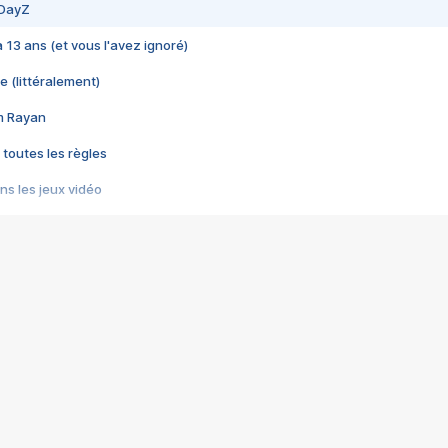
 DayZ
 a 13 ans (et vous l'avez ignoré)
e (littéralement)
im Rayan
 toutes les règles
s les jeux vidéo
us choquant de Rockstar ? - Le scandale BULLY
e plus moche de Steam
du RÊVE tourne au CAUCHEMAR
pendant 8 heures
it… à tort
umiliés par un jeu vidéo
ire - Final Fantasy 8