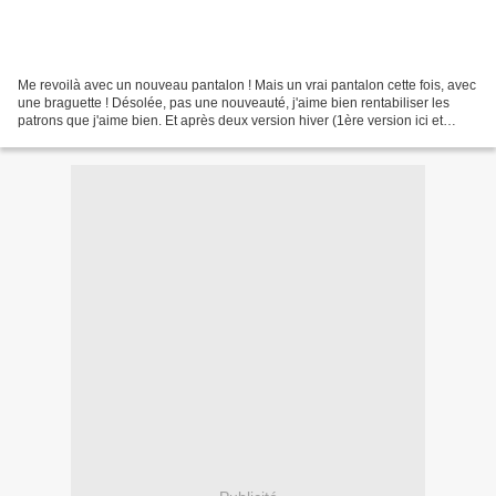
Me revoilà avec un nouveau pantalon ! Mais un vrai pantalon cette fois, avec
une braguette ! Désolée, pas une nouveauté, j'aime bien rentabiliser les
patrons que j'aime bien. Et après deux version hiver (1ère version ici et
2ème version là), j'avais envie...