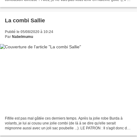
a pas eu de soirée d'Halloween...
La combi Sallie
Publié le 05/08/2020 à 10:24
Par
Nabelmumu
Fifille est pas mal gâtée ces derniers temps. Après la jolie robe Burda à
volants, je lui ai cousu une jolie combi (de là à se dire qu'elle serait
mignonne aussi avec un joli sac poubelle ...). LE PATRON : Il s'agit donc de
Sallie, patron de combinaison...