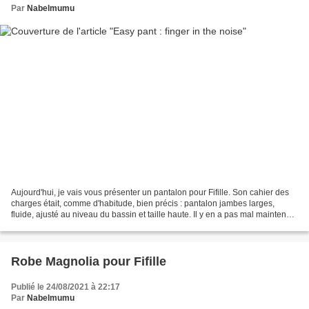
Par
Nabelmumu
Aujourd'hui, je vais vous présenter un pantalon pour Fifille. Son cahier des
charges était, comme d'habitude, bien précis : pantalon jambes larges,
fluide, ajusté au niveau du bassin et taille haute. Il y en a pas mal maintenant
des patrons de pantalons...
Robe Magnolia pour Fifille
Publié le 24/08/2021 à 22:17
Par
Nabelmumu