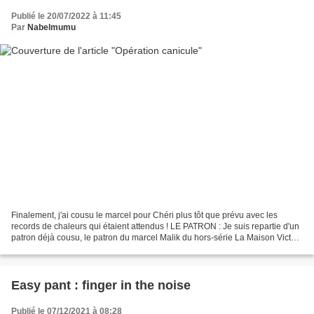
Publié le 20/07/2022 à 11:45
Par
Nabelmumu
Finalement, j'ai cousu le marcel pour Chéri plus tôt que prévu avec les
records de chaleurs qui étaient attendus ! LE PATRON : Je suis repartie d'un
patron déjà cousu, le patron du marcel Malik du hors-série La Maison Victor
spécial hommes 2017-2018....
Easy pant : finger in the noise
Publié le 07/12/2021 à 08:28