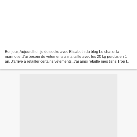
Bonjour, Aujourd'hui, je destocke avec Elisabeth du blog Le chat et la
marmotte. J'ai besoin de vêtements à ma taille avec les 20 kg perdus en 1
an. J'arrive à retailler certains vêtements. J'ai ainsi retaillé mes tishs Trop top.
Plutôt facile puisque...