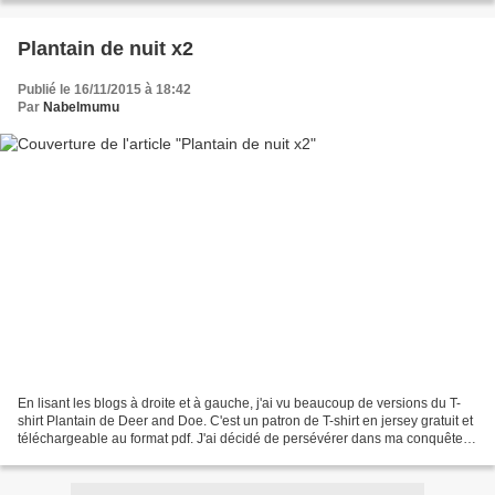
Plantain de nuit x2
Publié le 16/11/2015 à 18:42
Par
Nabelmumu
En lisant les blogs à droite et à gauche, j'ai vu beaucoup de versions du T-
shirt Plantain de Deer and Doe. C'est un patron de T-shirt en jersey gratuit et
téléchargeable au format pdf. J'ai décidé de persévérer dans ma conquête
du jersey en m'attaquant...