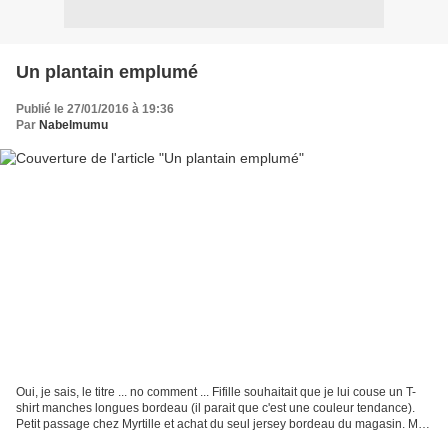
Un plantain emplumé
Publié le 27/01/2016 à 19:36
Par
Nabelmumu
Oui, je sais, le titre ... no comment ... Fifille souhaitait que je lui couse un T-
shirt manches longues bordeau (il parait que c'est une couleur tendance).
Petit passage chez Myrtille et achat du seul jersey bordeau du magasin. Moi,
je l'aurais plutôt...