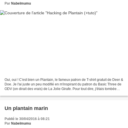
Par
Nabelmumu
Oui, oui ! C'est bien un Plantain, le fameux patron de T-shirt gratuit de Deer &
Doe. Je l'ai juste un peu modifié en m'inspirant du patron du Basic Three de
ODV (on dirait des vrais) de La Jolie Girafe. Pour tout dire, j'étais tombée
sous le charme de...
Un plantain marin
Publié le 30/04/2016 à 08:21
Par
Nabelmumu