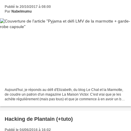
Publié le 20/10/2017 à 08:00
Par
Nabelmumu
Aujourd'hui, je réponds au défi d'Elizabeth, du blog Le Chat et la Marmotte,
de coudre un patron d'un magazine La Maison Victor. C'est vrai que je les
achète régulièrement (mais pas tous) et que je commence à en avoir un bon
paquet alors l'idée est de...
Hacking de Plantain (+tuto)
Publié le 04/06/2016 à 16:02