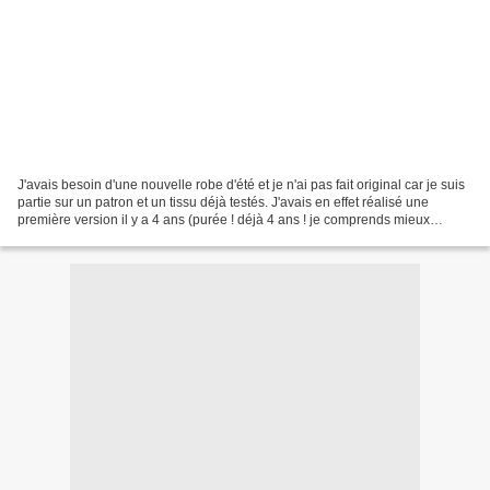
J'avais besoin d'une nouvelle robe d'été et je n'ai pas fait original car je suis
partie sur un patron et un tissu déjà testés. J'avais en effet réalisé une
première version il y a 4 ans (purée ! déjà 4 ans ! je comprends mieux
pourquoi la couleur du...