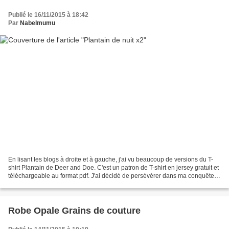
Publié le 16/11/2015 à 18:42
Par
Nabelmumu
En lisant les blogs à droite et à gauche, j'ai vu beaucoup de versions du T-
shirt Plantain de Deer and Doe. C'est un patron de T-shirt en jersey gratuit et
téléchargeable au format pdf. J'ai décidé de persévérer dans ma conquête
du jersey en m'attaquant...
Robe Opale Grains de couture