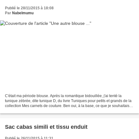
Publié le 28/11/2015 à 18:08
Par
Nabelmumu
C'était ma période blouse. Après la romantique bidouillée, j'ai tenté la
tunique zébrée, dite tunique D, du livre Tuniques pour petits et grands de la
collection Mes carnets de couture. Ben oui, à la base, ce que je souhaitais
principalement faire en...
Sac cabas simili et tissu enduit
Publié le 26/11/2015 à 11:31