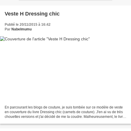
Veste H Dressing chic
Publié le 20/11/2015 à 16:42
Par
Nabelmumu
En parcourant les blogs de couture, je suis tombée sur ce modèle de veste
en couverture du livre Dressing chic (carnets de couture). J'en ai vu de très
chouettes versions et j'ai décidé de me la coudre. Malheureusement, le livre
est épuisé ! J'ai commencé...