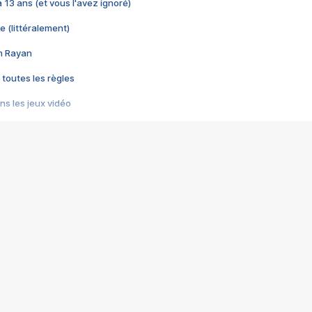
 a 13 ans (et vous l'avez ignoré)
e (littéralement)
im Rayan
 toutes les règles
s les jeux vidéo
us choquant de Rockstar ? - Le scandale BULLY
e plus moche de Steam
du RÊVE tourne au CAUCHEMAR
pendant 8 heures
it… à tort
umiliés par un jeu vidéo
ire - Final Fantasy 8
ti un empire - Age of Empires