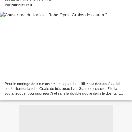
Publié le 14/11/2015 à 10:19
Par
Nabelmumu
Pour le mariage de ma cousine, en septembre, fifille m'a demandé de lui
confectionner la robe Opale du très beau livre Grain de couture. Elle la
voulait rouge (pourquoi pas ?) et sans la double goutte dans le dos (tant
mieux !). Je me suis dit qu'après...