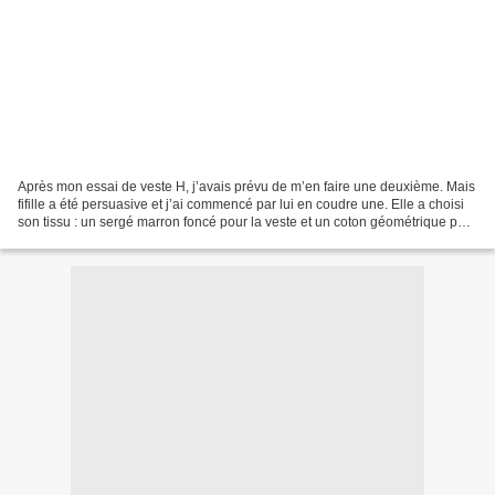
Après mon essai de veste H, j’avais prévu de m’en faire une deuxième. Mais
fifille a été persuasive et j’ai commencé par lui en coudre une. Elle a choisi
son tissu : un sergé marron foncé pour la veste et un coton géométrique pour
la doublure. Pour les...