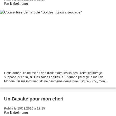
Par
Nabelmumu
Cette année, ça ne me dit rien d'aller faire les soldes : l'effet couture je
suppose. M'enfin, si ! Des soldes de tissus. Et quand j'ai reçu le mail de
Mondial Tissus informant d'une deuxième démarque jusqu'à -80%, mon
sang n'a fait qu'un tour. J'ai filé...
Un Basalte pour mon chéri
Publié le 15/01/2016 à 12:15
Par
Nabelmumu