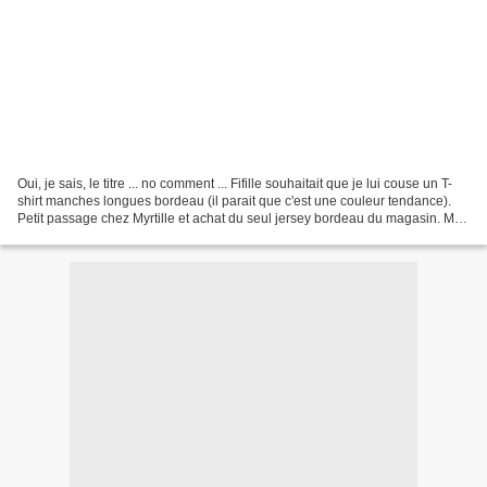
Oui, je sais, le titre ... no comment ... Fifille souhaitait que je lui couse un T-
shirt manches longues bordeau (il parait que c'est une couleur tendance).
Petit passage chez Myrtille et achat du seul jersey bordeau du magasin. Moi,
je l'aurais plutôt...