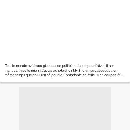
Tout le monde avait son gilet ou son pull bien chaud pour l'hiver, il ne
manquait que le mien ! J'avais acheté chez Myrtille un sweat doudou en
même temps que celui utilisé pour le Confortable de fifille. Mon coupon était
d'un magnifique bleu canard et...