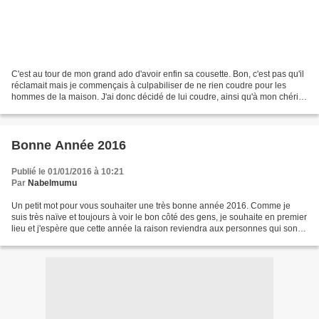
C'est au tour de mon grand ado d'avoir enfin sa cousette. Bon, c'est pas qu'il
réclamait mais je commençais à culpabiliser de ne rien coudre pour les
hommes de la maison. J'ai donc décidé de lui coudre, ainsi qu'à mon chéri,
le gilet Basalte du livre...
Bonne Année 2016
Publié le 01/01/2016 à 10:21
Par
Nabelmumu
Un petit mot pour vous souhaiter une très bonne année 2016. Comme je
suis très naïve et toujours à voir le bon côté des gens, je souhaite en premier
lieu et j'espère que cette année la raison reviendra aux personnes qui sont
enrôlées dans des groupes...