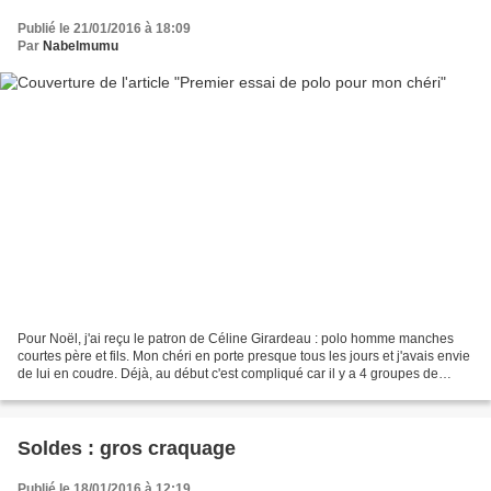
Publié le 21/01/2016 à 18:09
Par
Nabelmumu
Pour Noël, j'ai reçu le patron de Céline Girardeau : polo homme manches
courtes père et fils. Mon chéri en porte presque tous les jours et j'avais envie
de lui en coudre. Déjà, au début c'est compliqué car il y a 4 groupes de
tissus différents. J'avais...
Soldes : gros craquage
Publié le 18/01/2016 à 12:19